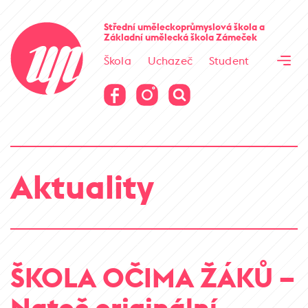
Cesta kamene
Střední uměleckoprůmyslová škola
a
Základní umělecká škola
Zámeček
Virtuální prohlídka
Škola
Uchazeč
Student
Cesta kamene
Virtuální prohlídka
Aktuality
ŠKOLA OČIMA ŽÁKŮ –
Natoč originální