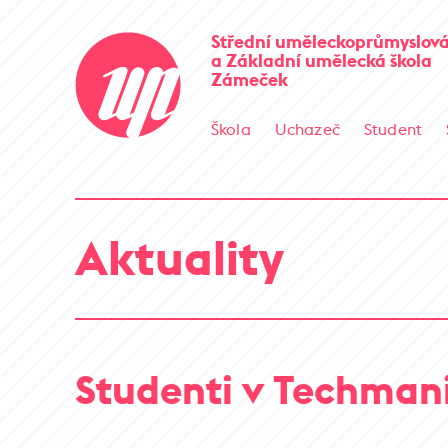
Střední uměleckoprůmyslová
a Základní umělecká škola
Zámeček
Škola
Uchazeč
Student
Aktuality
Studenti v Techmani