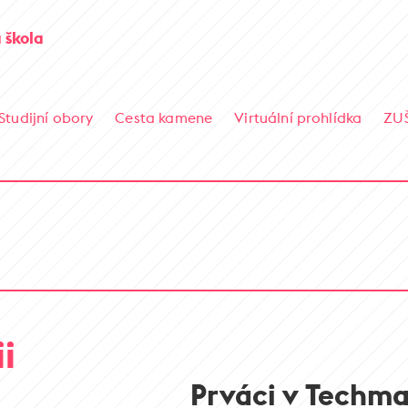
 škola
Studijní obory
Cesta kamene
Virtuální prohlídka
ZU
i
Prváci v Techma