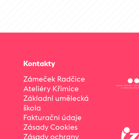
Kontakty
Zámeček Radčice
Ateliéry Křimice
Základní umělecká
škola
Fakturační údaje
Zásady Cookies
Zásady ochrany