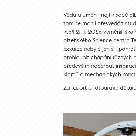
Věda a umění mají k sobě blí
tom se mohli přesvědčit stude
kteří 21. 1. 2026 vyměnili škol
plzeňského Science centra T
exkurze nebylo jen si „pohrá
prohloubit chápání různých p
především načerpat inspiraci
klamů a mechanických konstr
Za report a fotografie děkuj