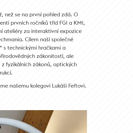
ž, než se na první pohled zdá. O
nti prvních ročníků tříd FG1 a KM1,
ní ateliéry za interaktivní expozice
echmania. Cílem naší společné
t“ s technickými hračkami a
řírodovědných zákonitostí, ale
 z fyzikálních zákonů, optických
ukcí.
eme našemu kolegovi Lukáši Feřtovi.