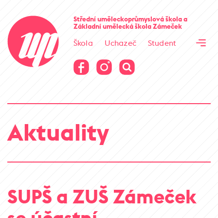
Cesta kamene
Střední uměleckoprůmyslová škola
a
Základní umělecká škola
Zámeček
Virtuální prohlídka
Škola
Uchazeč
Student
Cesta kamene
Virtuální prohlídka
Aktuality
SUPŠ a ZUŠ Zámeček
se účastní