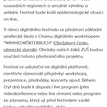
sousedních regionech a umožnit výměnu a
setkání.
Festival bude kvůli epidemiologické situaci
on-line.
V rámci digitálního festivalu se představí základní
umělecká škola v Chamu digitálním workshopem
"WIMMELWÖRTERBUCH"
(Obrázkový česko-
německý slovník)
. Obrázky našich žáků ZUŠ budou
součástí tohoto přeshraničního projektu.
Festival se uskuteční na digitální platformě,
navštivte různorodé příspěvky: workshopy,
prezentace, přednášky, koncerty apod. Během
čtyř dnů bude k dispozici live program (přes
videokonference nebo live stream) nebo program
ze záznamu, který už před festivalem vznikl
(videa, virtuální prohlídka, atd.).