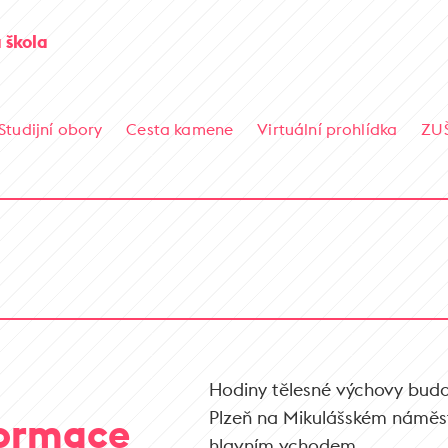
 škola
Studijní obory
Cesta kamene
Virtuální prohlídka
ZU
Hodiny tělesné výchovy bud
Plzeň na Mikulášském náměst
formace
hlavním vchodem.