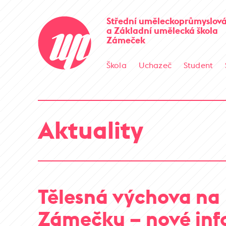
Střední uměleckoprůmyslová
a Základní umělecká škola
Zámeček
Škola
Uchazeč
Student
Aktuality
Tělesná výchova na
Zámečku – nové in