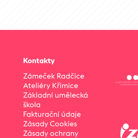
Kontakty
Zámeček Radčice
Ateliéry Křimice
Základní umělecká
škola
Fakturační údaje
Zásady Cookies
Zásady ochrany