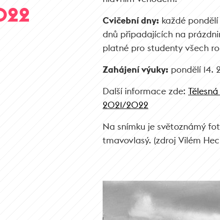
2022
Cvičební dny:
každé pondělí 
dnů připadajících na prázdnin
platné pro studenty všech ro
Zahájení výuky:
pondělí 14. 
Další informace zde:
Tělesná 
2021/2022
Na snímku je světoznámý fot
tmavovlasý. (zdroj Vilém Hec