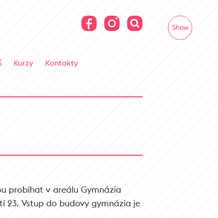
Show
Š
Kurzy
Kontakty
ou probíhat v areálu Gymnázia
í 23. Vstup do budovy gymnázia je