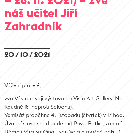
náš učitel Jiří
Zahradník
20 / 10 / 2021
Vážení přátelé,
zvu Vás na svoji výstavu do Visio Art Gallery, Na
Roudné 18 (naproti Saloonu).
Vernisáž proběhne 4. listopadu (čtvrtek) v 17 hod.
Úvodní slovo snad bude mít Pavel Botka, zahrají
Dóma (Bára Směšná, Ivan Vala a možná další…)