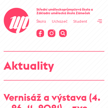
Cesta kamene
Střední uměleckoprůmyslová škola
a
Základní umělecká škola
Zámeček
Virtuální prohlídka
Škola
Uchazeč
Student
Cesta kamene
Virtuální prohlídka
Aktuality
Vernisáž a výstava (4.
– 26. 11. 2021) – zve