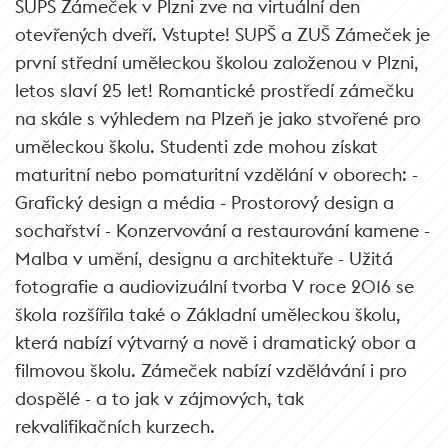
SUPŠ Zámeček v Plzni zve na virtuální den
otevřených dveří. Vstupte! SUPŠ a ZUŠ Zámeček je
první střední uměleckou školou založenou v Plzni,
letos slaví 25 let! Romantické prostředí zámečku
na skále s výhledem na Plzeň je jako stvořené pro
uměleckou školu. Studenti zde mohou získat
maturitní nebo pomaturitní vzdělání v oborech: -
Grafický design a média - Prostorový design a
sochařství - Konzervování a restaurování kamene -
Malba v umění, designu a architektuře - Užitá
fotografie a audiovizuální tvorba V roce 2016 se
škola rozšířila také o Základní uměleckou školu,
která nabízí výtvarný a nově i dramatický obor a
filmovou školu. Zámeček nabízí vzdělávání i pro
dospělé - a to jak v zájmových, tak
rekvalifikačních kurzech.