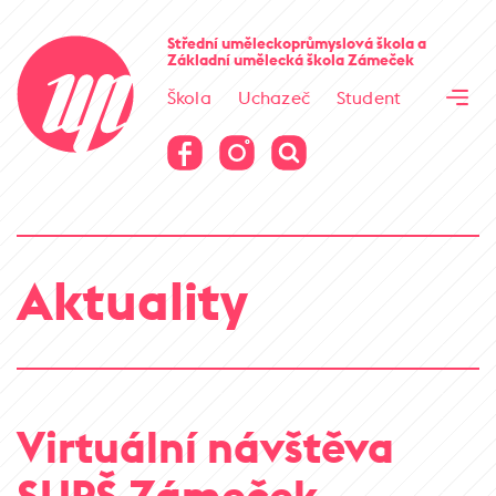
Cesta kamene
Střední uměleckoprůmyslová škola
a
Základní umělecká škola
Zámeček
Virtuální prohlídka
Škola
Uchazeč
Student
Cesta kamene
Virtuální prohlídka
Aktuality
Virtuální návštěva
SUPŠ Zámeček