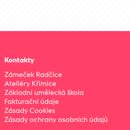
Kontakty
Zámeček Radčice
Ateliéry Křimice
Základní umělecká škola
Fakturační údaje
Zásady Cookies
Zásady ochrany osobních údajů