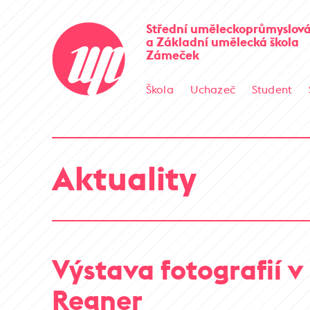
Střední uměleckoprůmyslová
a Základní umělecká škola
Zámeček
Škola
Uchazeč
Student
Aktuality
Výstava fotografií v
Regner