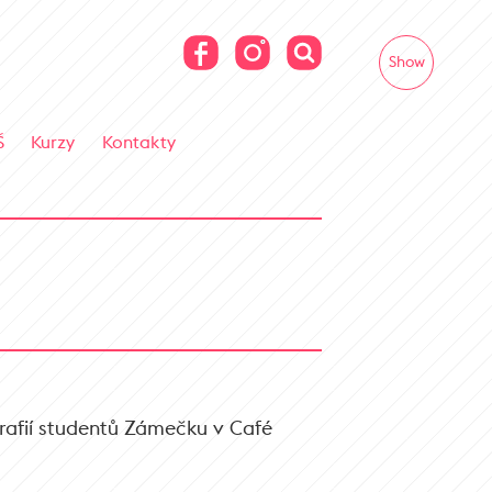
Show
Š
Kurzy
Kontakty
grafií studentů Zámečku v Café