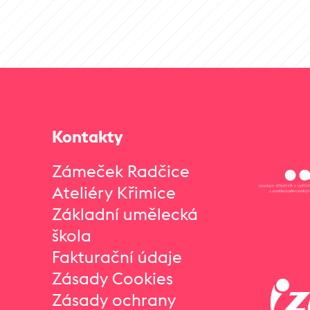
Kontakty
Zámeček Radčice
Ateliéry Křimice
Základní umělecká
škola
Fakturační údaje
Zásady Cookies
Zásady ochrany