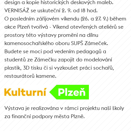
design a kopie historických deskových maleb.
VERNISÁŽ se uskuteční 2. 9. od 18 hod.
O posledním zářijovém víkendu (26. a 27. 9.) během
akce Plzeň tvořivá - Víkend otevřených ateliérů se
prostory této výstavy promění na dílnu
kamenosochařského oboru SUPŠ Zámeček.
Budete se moci pod vedením pedagogů a
studentů ze Zámečku zapojit do modelování
plastik, 3D tisku či si vyzkoušet práci sochařů,
restaurátorů kamene.
Výstava je realizována v rámci projektu naší školy
za finanční podpory města Plzně.