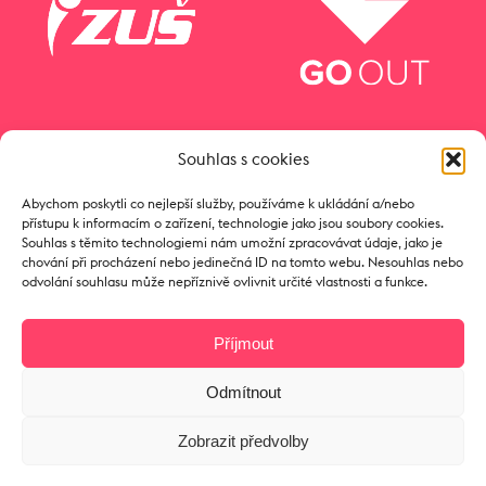
Souhlas s cookies
Abychom poskytli co nejlepší služby, používáme k ukládání a/nebo
přístupu k informacím o zařízení, technologie jako jsou soubory cookies.
Souhlas s těmito technologiemi nám umožní zpracovávat údaje, jako je
chování při procházení nebo jedinečná ID na tomto webu. Nesouhlas nebo
odvolání souhlasu může nepříznivě ovlivnit určité vlastnosti a funkce.
Příjmout
Odmítnout
Copyright © 2017 Zámeček
Zobrazit předvolby