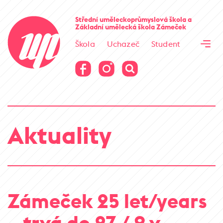
Cesta kamene
Střední uměleckoprůmyslová škola
a
Základní umělecká škola
Zámeček
Virtuální prohlídka
Škola
Uchazeč
Student
Cesta kamene
Virtuální prohlídka
Aktuality
Zámeček 25 let/years
– trvá do 27 / 9 v