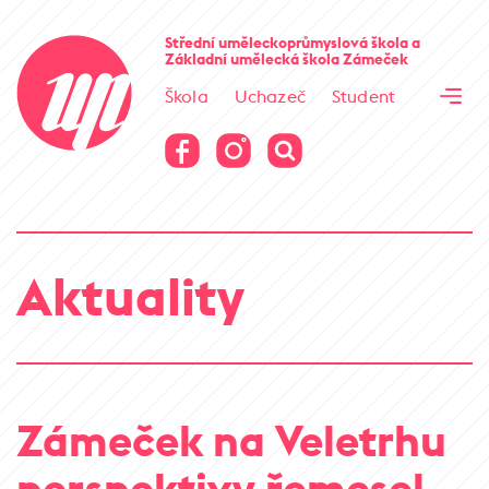
Cesta kamene
Střední uměleckoprůmyslová škola
a
Základní umělecká škola
Zámeček
Virtuální prohlídka
Škola
Uchazeč
Student
Cesta kamene
Virtuální prohlídka
Aktuality
Zámeček na Veletrhu
perspektivy řemesel