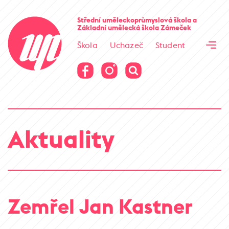
Cesta kamene
Střední uměleckoprůmyslová škola
a
Základní umělecká škola
Zámeček
Virtuální prohlídka
Škola
Uchazeč
Student
Cesta kamene
Virtuální prohlídka
Aktuality
Zemřel Jan Kastner