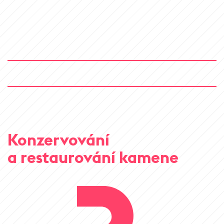
Konzervování
a restaurování kamene