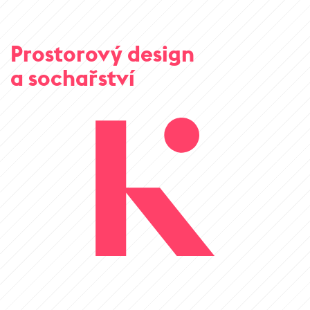
Prostorový design
a sochařství