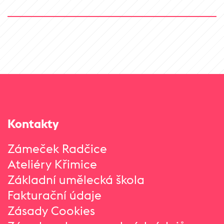
Kontakty
Zámeček Radčice
Ateliéry Křimice
Základní umělecká škola
Fakturační údaje
Zásady Cookies