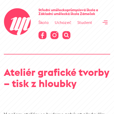
Cesta kamene
Střední uměleckoprůmyslová škola
a
Základní umělecká škola
Zámeček
Virtuální prohlídka
Škola
Uchazeč
Student
Cesta kamene
Virtuální prohlídka
Ateliér grafické tvorby
– tisk z hloubky