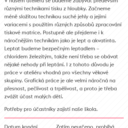
V našem ateliéru se budeme zabývat především
různými technikami tisku z hloubky. Začneme
méně složitou technikou suché jehly a jejími
variacemi s použitím různých způsobů zpracování
tiskové matrice. Postupně ale přejdeme i k
náročnějším technikám jako je lept a akvatinta.
Leptat budeme bezpečným leptadlem –
chloridem železitým, takže není třeba se obávat
nějaké nehody při leptání. I z tohoto důvodu je
práce v ateliéru vhodná pro všechny věkové
skupiny. Grafická práce je ale velmi náročná na
přesnost, pečlivost a trpělivost, a proto je třeba
zvážit účast malých dětí.
Potřeby pro účastníky zajistí naše škola.
Datum konání
Zatím neurčeno, probíhá