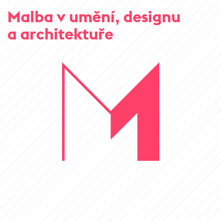
Malba v umění, designu
a architektuře