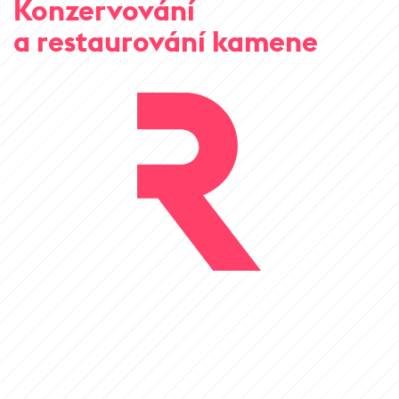
Konzervování
a restaurování kamene