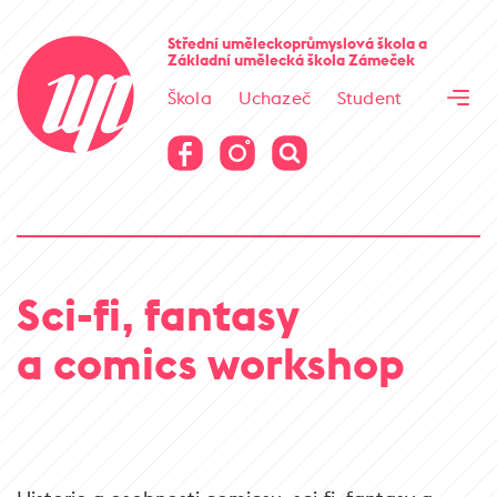
Cesta kamene
Střední uměleckoprůmyslová škola
a
Základní umělecká škola
Zámeček
Virtuální prohlídka
Škola
Uchazeč
Student
Cesta kamene
Virtuální prohlídka
Sci-fi, fantasy
a comics workshop