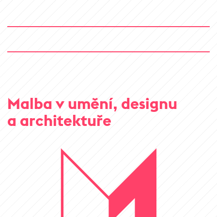
Malba v umění, designu
a architektuře