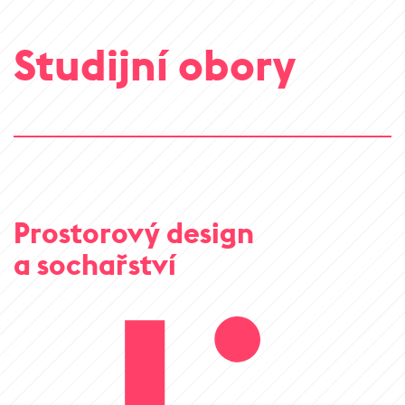
Studijní obory
Prostorový design
a sochařství