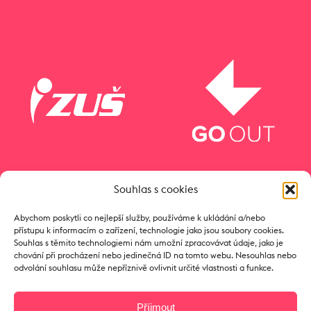
Souhlas s cookies
Abychom poskytli co nejlepší služby, používáme k ukládání a/nebo
přístupu k informacím o zařízení, technologie jako jsou soubory cookies.
Souhlas s těmito technologiemi nám umožní zpracovávat údaje, jako je
chování při procházení nebo jedinečná ID na tomto webu. Nesouhlas nebo
odvolání souhlasu může nepříznivě ovlivnit určité vlastnosti a funkce.
Příjmout