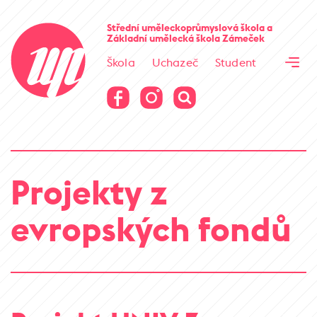
Cesta kamene
Střední uměleckoprůmyslová škola
a
Základní umělecká škola
Zámeček
Virtuální prohlídka
Škola
Uchazeč
Student
Cesta kamene
Virtuální prohlídka
Projekty z
evropských fondů