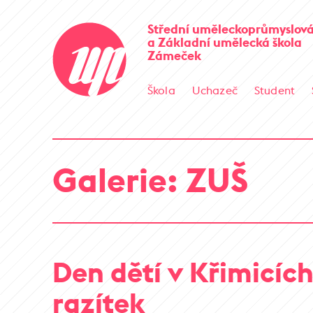
Střední uměleckoprůmyslová
a Základní umělecká škola
Zámeček
Škola
Uchazeč
Student
Galerie: ZUŠ
Den dětí v Křimicíc
razítek