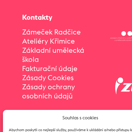
Kontakty
Zámeček Radčice
Ateliéry Křimice
Základní umělecká
škola
Fakturační údaje
Zásady Cookies
Zásady ochrany
osobních údajů
Souhlas s cookies
Abychom poskytli co nejlepší služby, používáme k ukládání a/nebo přístupu 