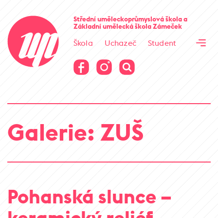
Cesta kamene
Střední uměleckoprůmyslová škola
a
Základní umělecká škola
Zámeček
Virtuální prohlídka
Škola
Uchazeč
Student
Cesta kamene
Virtuální prohlídka
Galerie: ZUŠ
Pohanská slunce –
keramický reliéf