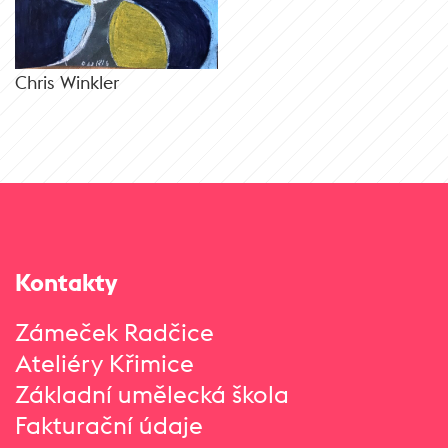
Chris Winkler
Kontakty
Zámeček Radčice
Ateliéry Křimice
Základní umělecká škola
Fakturační údaje