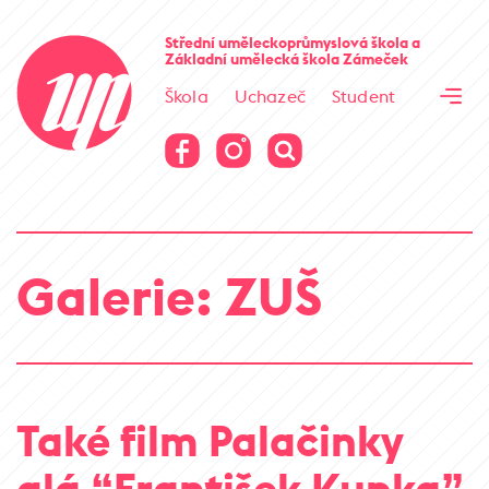
Cesta kamene
Střední uměleckoprůmyslová škola
a
Základní umělecká škola
Zámeček
Virtuální prohlídka
Škola
Uchazeč
Student
Cesta kamene
Virtuální prohlídka
Galerie: ZUŠ
Také film Palačinky
alá “František Kupka”