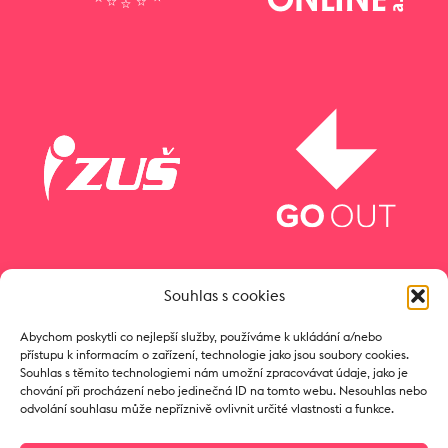
Souhlas s cookies
Abychom poskytli co nejlepší služby, používáme k ukládání a/nebo
přístupu k informacím o zařízení, technologie jako jsou soubory cookies.
Souhlas s těmito technologiemi nám umožní zpracovávat údaje, jako je
chování při procházení nebo jedinečná ID na tomto webu. Nesouhlas nebo
odvolání souhlasu může nepříznivě ovlivnit určité vlastnosti a funkce.