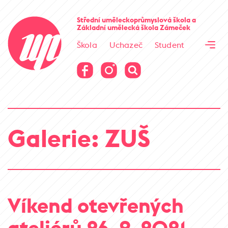
Cesta kamene
Střední uměleckoprůmyslová škola
a
Základní umělecká škola
Zámeček
Virtuální prohlídka
Škola
Uchazeč
Student
Cesta kamene
Virtuální prohlídka
Galerie: ZUŠ
Víkend otevřených
ateliérů 26. 9. 2021