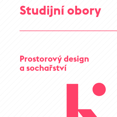
Studijní obory
Prostorový design
a sochařství