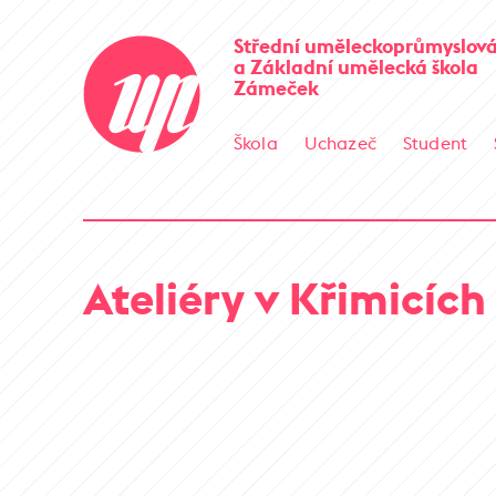
Střední uměleckoprůmyslová
a Základní umělecká škola
Zámeček
Škola
Uchazeč
Student
Ateliéry v Křimicích