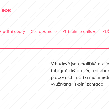
 škola
Studijní obory
Cesta kamene
Virtuální prohlídka
ZU
V budově jsou malířské ateliér
fotografický ateliér, teoreti
pracovních míst) a multimediál
využívána i školní zahrada.