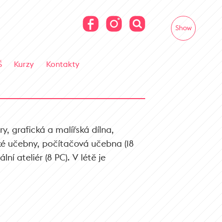
Show
Š
Kurzy
Kontakty
y, grafická a malířská dílna,
cké učebny, počítačová učebna (18
ní ateliér (8 PC). V létě je