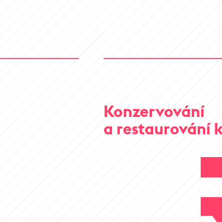
Konzervování
a restaurování