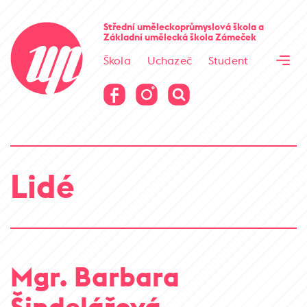
Cesta kamene
Střední uměleckoprůmyslová škola
a
Základní umělecká škola
Zámeček
Virtuální prohlídka
Škola
Uchazeč
Student
Cesta kamene
Virtuální prohlídka
Lidé
Mgr. Barbara
Šindelářová