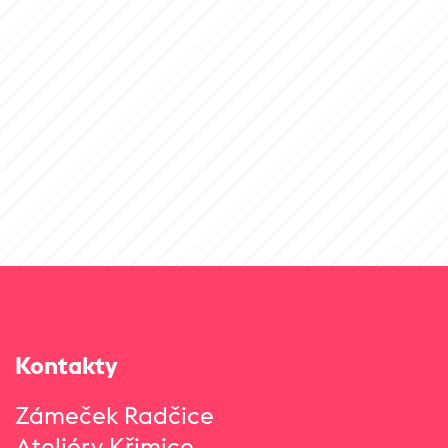
Kontakty
Zámeček Radčice
Ateliéry Křimice