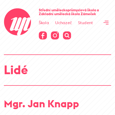
Cesta kamene
Střední uměleckoprůmyslová škola
a
Základní umělecká škola
Zámeček
Virtuální prohlídka
Škola
Uchazeč
Student
Cesta kamene
Virtuální prohlídka
Lidé
Mgr. Jan Knapp