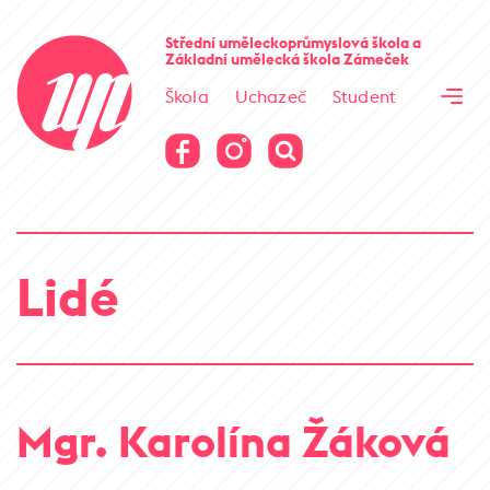
Cesta kamene
Střední uměleckoprůmyslová škola
a
Základní umělecká škola
Zámeček
Virtuální prohlídka
Škola
Uchazeč
Student
Cesta kamene
Virtuální prohlídka
Lidé
Mgr. Karolína Žáková