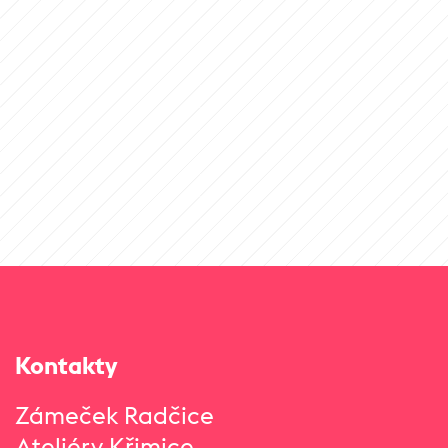
Kontakty
Zámeček Radčice
Ateliéry Křimice