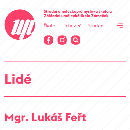
Cesta kamene
Střední uměleckoprůmyslová škola
a
Základní umělecká škola
Zámeček
Virtuální prohlídka
Škola
Uchazeč
Student
Cesta kamene
Virtuální prohlídka
Lidé
Mgr. Lukáš Feřt