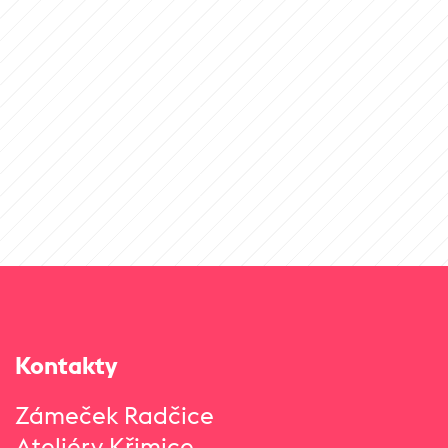
Kontakty
Zámeček Radčice
Ateliéry Křimice