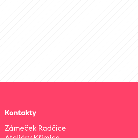
Kontakty
Zámeček Radčice
Ateliéry Křimice