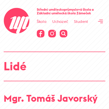
Cesta kamene
Střední uměleckoprůmyslová škola
a
Základní umělecká škola
Zámeček
Virtuální prohlídka
Škola
Uchazeč
Student
Cesta kamene
Virtuální prohlídka
Lidé
Mgr. Tomáš Javorský