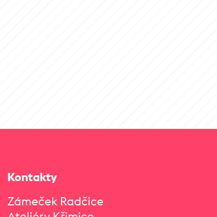
Kontakty
Zámeček Radčice
Ateliéry Křimice