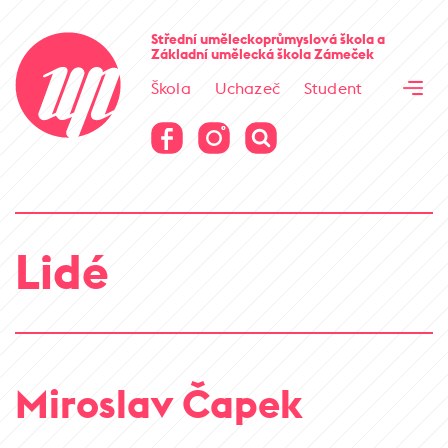
Cesta kamene
Střední uměleckoprůmyslová škola
a
Základní umělecká škola
Zámeček
Virtuální prohlídka
Škola
Uchazeč
Student
Cesta kamene
Virtuální prohlídka
Lidé
Miroslav Čapek