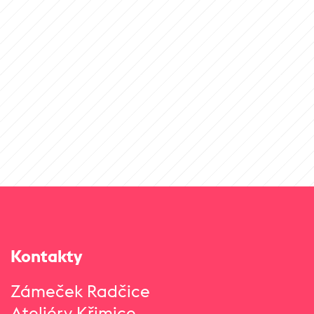
Kontakty
Zámeček Radčice
Ateliéry Křimice