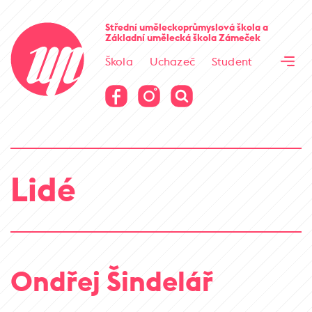
Cesta kamene
Střední uměleckoprůmyslová škola
a
Základní umělecká škola
Zámeček
Virtuální prohlídka
Škola
Uchazeč
Student
Cesta kamene
Virtuální prohlídka
Lidé
Ondřej Šindelář