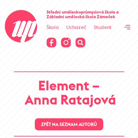
Cesta kamene
Střední uměleckoprůmyslová škola
a
Základní umělecká škola
Zámeček
Virtuální prohlídka
Škola
Uchazeč
Student
Cesta kamene
Virtuální prohlídka
Element –
Anna Ratajová
ZPĚT NA SEZNAM AUTORŮ