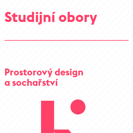
Studijní obory
Prostorový design
a sochařství