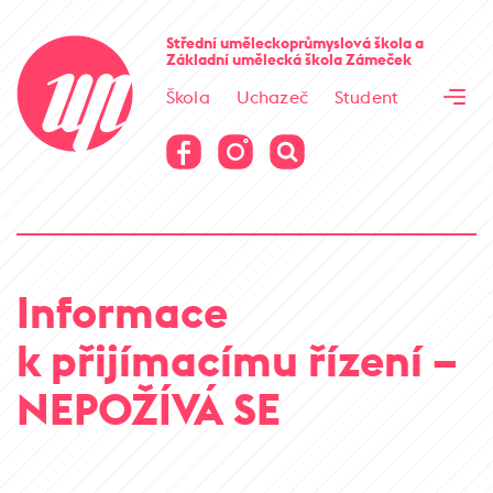
Cesta kamene
Střední uměleckoprůmyslová škola
a
Základní umělecká škola
Zámeček
Virtuální prohlídka
Škola
Uchazeč
Student
Cesta kamene
Virtuální prohlídka
Informace
k přijímacímu řízení –
NEPOŽÍVÁ SE