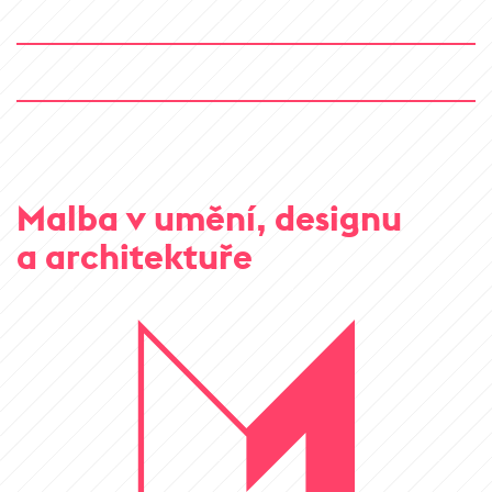
Malba v umění, designu
a architektuře