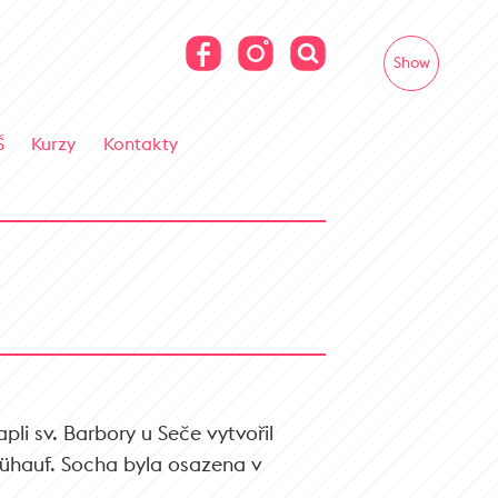
Show
Š
Kurzy
Kontakty
li sv. Barbory u Seče vytvořil
rühauf. Socha byla osazena v