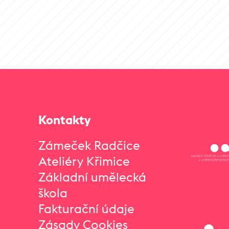
Kontakty
Zámeček Radčice
Ateliéry Křimice
Základní umělecká
škola
Fakturační údaje
Zásady Cookies