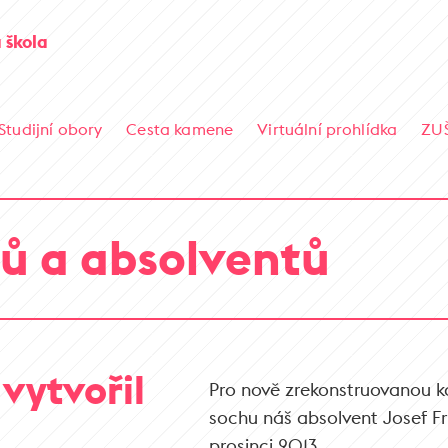
 škola
Studijní obory
Cesta kamene
Virtuální prohlídka
ZU
ů a absolventů
vytvořil
Pro nově zrekonstruovanou kap
sochu náš absolvent Josef F
prosinci 2013.