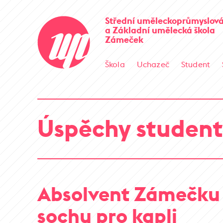
Střední uměleckoprůmyslová
a Základní umělecká škola
Zámeček
Škola
Uchazeč
Student
Úspěchy student
Absolvent Zámečku 
sochu pro kapli