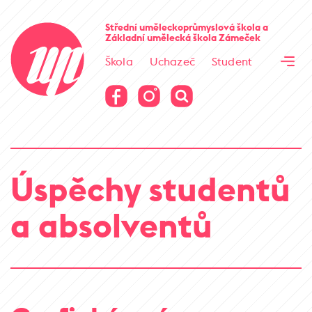
Cesta kamene
Střední uměleckoprůmyslová škola
a
Základní umělecká škola
Zámeček
Virtuální prohlídka
Škola
Uchazeč
Student
Cesta kamene
Virtuální prohlídka
Úspěchy studentů
a absolventů