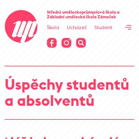
Cesta kamene
Střední uměleckoprůmyslová škola
a
Základní umělecká škola
Zámeček
Virtuální prohlídka
Škola
Uchazeč
Student
Cesta kamene
Virtuální prohlídka
Úspěchy studentů
a absolventů