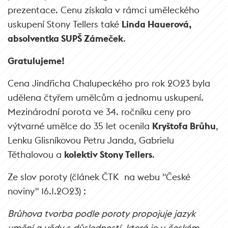
prezentace. Cenu získala v rámci uměleckého
uskupení Stony Tellers také
Linda Hauerová,
absolventka SUPŠ Zámeček
.
Gratulujeme!
Cena Jindřicha Chalupeckého pro rok 2023 byla
udělena čtyřem umělcům a jednomu uskupení.
Mezinárodní porota ve 34. ročníku ceny pro
výtvarné umělce do 35 let ocenila
Kryštofa Brůhu
,
Lenku Glisníkovou Petru Janda, Gabrielu
Těthalovou a
kolektiv Stony Tellers
.
Ze slov poroty (článek ČTK na webu "České
noviny" 16.1.2023) :
Brůhova tvorba podle poroty propojuje jazyk
umění a vědy s důsledností, která je v českém