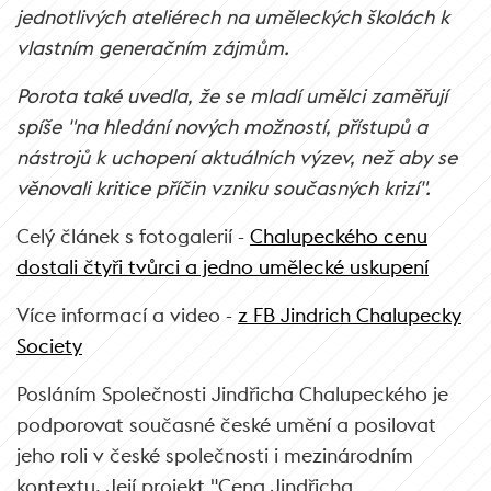
jednotlivých ateliérech na uměleckých školách k
vlastním generačním zájmům.
Porota také uvedla, že se mladí umělci zaměřují
spíše "na hledání nových možností, přístupů a
nástrojů k uchopení aktuálních výzev, než aby se
věnovali kritice příčin vzniku současných krizí".
Celý článek s fotogalerií -
Chalupeckého cenu
dostali čtyři tvůrci a jedno umělecké uskupení
Více informací a video -
z FB Jindrich Chalupecky
Society
Posláním Společnosti Jindřicha Chalupeckého je
podporovat současné české umění a posilovat
jeho roli v české společnosti i mezinárodním
kontextu. Její projekt "Cena Jindřicha