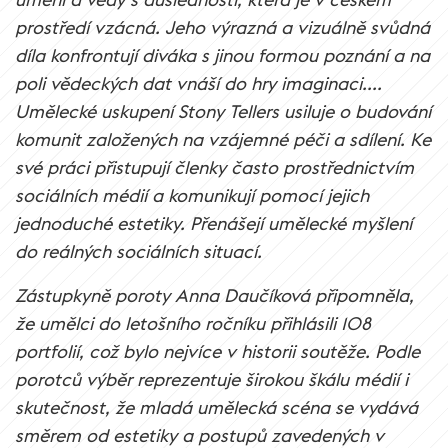
prostředí vzácná. Jeho výrazná a vizuálně svůdná
díla konfrontují diváka s jinou formou poznání a na
poli vědeckých dat vnáší do hry imaginaci....
Umělecké uskupení Stony Tellers usiluje o budování
komunit založených na vzájemné péči a sdílení. Ke
své práci přistupují členky často prostřednictvím
sociálních médií a komunikují pomocí jejich
jednoduché estetiky. Přenášejí umělecké myšlení
do reálných sociálních situací.
Zástupkyně poroty Anna Daučíková připomněla,
že umělci do letošního ročníku přihlásili 108
portfolií, což bylo nejvíce v historii soutěže. Podle
porotců výběr reprezentuje širokou škálu médií i
skutečnost, že mladá umělecká scéna se vydává
směrem od estetiky a postupů zavedených v