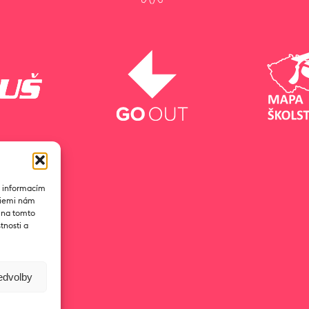
k informacím
ogiemi nám
D na tomto
tnosti a
ředvolby