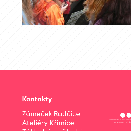
Kontakty
Zámeček Radčice
Ateliéry Křimice