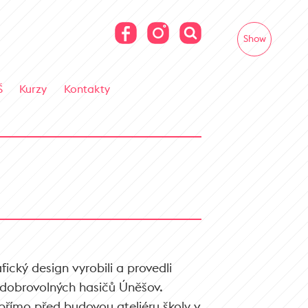
Show
Š
Kurzy
Kontakty
fický design vyrobili a provedli
 dobrovolných hasičů Úněšov.
přímo před budovou ateliéru školy v