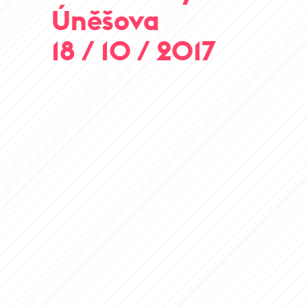
Úněšova
18 / 10 / 2017