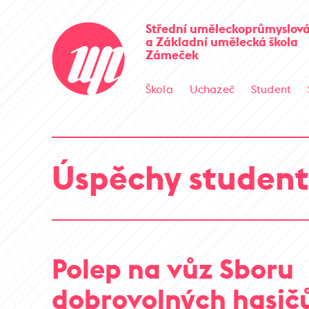
Střední uměleckoprůmyslová
a Základní umělecká škola
Zámeček
Škola
Uchazeč
Student
Úspěchy student
Polep na vůz Sboru
dobrovolných hasič