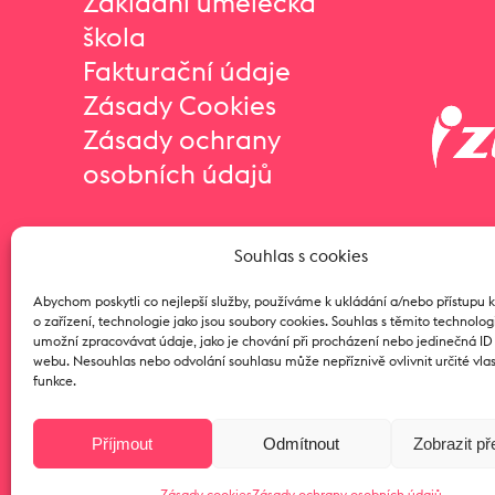
Základní umělecká
škola
Fakturační údaje
Zásady Cookies
Zásady ochrany
osobních údajů
Souhlas s cookies
Abychom poskytli co nejlepší služby, používáme k ukládání a/nebo přístupu 
o zařízení, technologie jako jsou soubory cookies. Souhlas s těmito technol
umožní zpracovávat údaje, jako je chování při procházení nebo jedinečná I
webu. Nesouhlas nebo odvolání souhlasu může nepříznivě ovlivnit určité vlas
funkce.
Příjmout
Odmítnout
Zobrazit p
Zásady cookies
Zásady ochrany osobních údajů