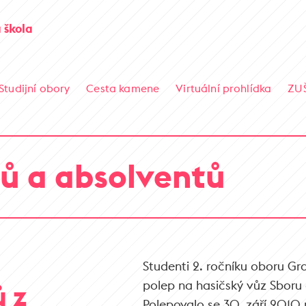
 škola
Studijní obory
Cesta kamene
Virtuální prohlídka
ZU
ů a absolventů
Studenti 2. ročníku oboru Gra
polep na hasičský vůz Sboru
ů z
Polepovalo se 30. září 2010 