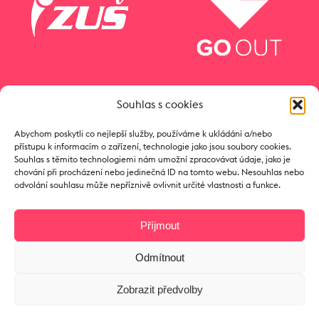
Souhlas s cookies
Abychom poskytli co nejlepší služby, používáme k ukládání a/nebo
přístupu k informacím o zařízení, technologie jako jsou soubory cookies.
Souhlas s těmito technologiemi nám umožní zpracovávat údaje, jako je
chování při procházení nebo jedinečná ID na tomto webu. Nesouhlas nebo
odvolání souhlasu může nepříznivě ovlivnit určité vlastnosti a funkce.
Příjmout
Odmítnout
Copyright © 2017 Zámeček
Zobrazit předvolby