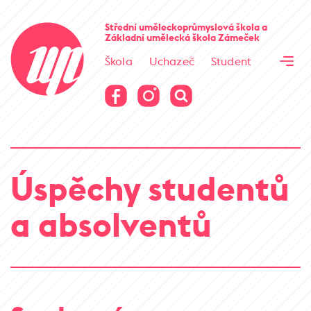
Cesta kamene
Střední uměleckoprůmyslová škola
a
Základní umělecká škola
Zámeček
Virtuální prohlídka
Škola
Uchazeč
Student
Cesta kamene
Virtuální prohlídka
Úspěchy studentů
a absolventů