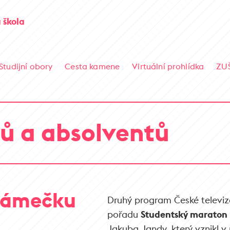
 škola
Studijní obory
Cesta kamene
Virtuální prohlídka
ZU
ů a absolventů
 Zámečku
Druhý program České televi
pořadu
Studentský maraton
Jakuba Jandy, který vznikl 