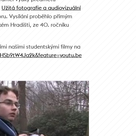
u
Užitá fotografie a audiovizuální
ru. Vysílání proběhlo přímým
ém Hradišti, ze 40. ročníku
ími našimi studentskými filmy na
HSb9tW4Ja2k&feature=youtu.be