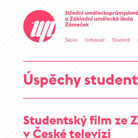
Střední uměleckoprůmyslová
a Základní umělecká škola
Zámeček
Škola
Uchazeč
Student
Úspěchy student
Studentský film ze
v České televizi