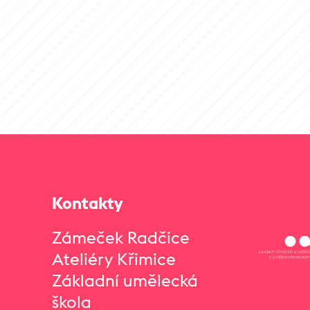
Kontakty
Zámeček Radčice
Ateliéry Křimice
Základní umělecká
škola