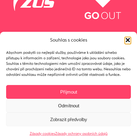
Souhlas s cookies
Abychom poskytli co nejlepší služby, používáme k ukládání a/nebo
přístupu k informacím o zařízení, technologie jako jsou soubory cookies.
Souhlas s těmito technologiemi nám umožní zpracovávat údaje, jako je
chování při procházení nebo jedinečná ID na tomto webu. Nesouhlas nebo
odvolání souhlasu může nepříznivě ovlivnit určité vlastnosti a funkce.
Příjmout
Odmítnout
Copyright © 2017 Zámeček
Zobrazit předvolby
Zásady cookies
Zásady ochrany osobních údajů