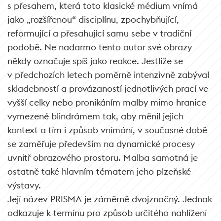
s přesahem, která toto klasické médium vnímá
jako „rozšířenou“ disciplínu, zpochybňující,
reformující a přesahující samu sebe v tradiční
podobě. Ne nadarmo tento autor své obrazy
někdy označuje spíš jako reakce. Jestliže se
v předchozích letech poměrně intenzivně zabýval
skladebností a provázaností jednotlivých prací ve
vyšší celky nebo pronikáním malby mimo hranice
vymezené blindrámem tak, aby měnil jejich
kontext a tím i způsob vnímání, v současné době
se zaměřuje především na dynamické procesy
uvnitř obrazového prostoru. Malba samotná je
ostatně také hlavním tématem jeho plzeňské
výstavy.
Její název PRISMA je záměrně dvojznačný. Jednak
odkazuje k termínu pro způsob určitého nahlížení