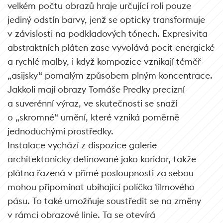
velkém počtu obrazů hraje určující roli pouze
jediný odstín barvy, jenž se opticky transformuje
v závislosti na podkladových tónech. Expresivita
abstraktních pláten zase vyvolává pocit energické
a rychlé malby, i když kompozice vznikají téměř
„asijsky“ pomalým způsobem plným koncentrace.
Jakkoli mají obrazy Tomáše Predky precizní
a suverénní výraz, ve skutečnosti se snaží
o „skromné“ umění, které vzniká poměrně
jednoduchými prostředky.
Instalace vychází z dispozice galerie
architektonicky definované jako koridor, takže
plátna řazená v přímé posloupnosti za sebou
mohou připomínat ubíhající políčka filmového
pásu. To také umožňuje soustředit se na změny
v rámci obrazové linie. Ta se otevírá