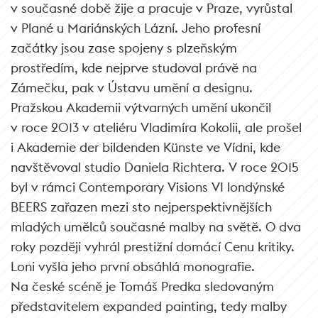
v současné době žije a pracuje v Praze, vyrůstal
v Plané u Mariánských Lázní. Jeho profesní
začátky jsou zase spojeny s plzeňským
prostředím, kde nejprve studoval právě na
Zámečku, pak v Ústavu umění a designu.
Pražskou Akademii výtvarných umění ukončil
v roce 2013 v ateliéru Vladimíra Kokolii, ale prošel
i Akademie der bildenden Künste ve Vídni, kde
navštěvoval studio Daniela Richtera. V roce 2015
byl v rámci Contemporary Visions VI londýnské
BEERS zařazen mezi sto nejperspektivnějších
mladých umělců současné malby na světě. O dva
roky později vyhrál prestižní domácí Cenu kritiky.
Loni vyšla jeho první obsáhlá monografie.
Na české scéně je Tomáš Predka sledovaným
představitelem expanded painting, tedy malby