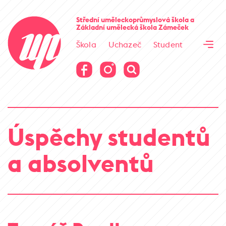
Cesta kamene
Střední uměleckoprůmyslová škola
a
Základní umělecká škola
Zámeček
Virtuální prohlídka
Škola
Uchazeč
Student
Cesta kamene
Virtuální prohlídka
Úspěchy studentů
a absolventů