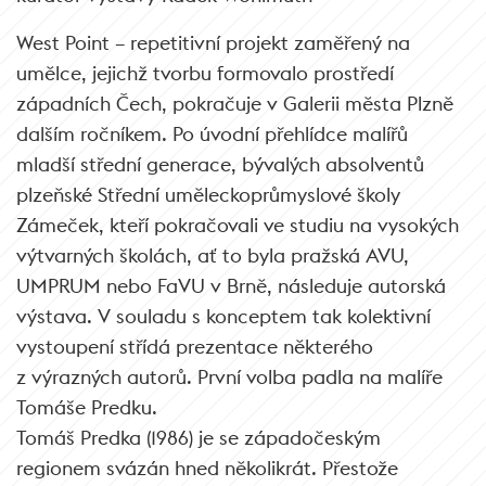
West Point – repetitivní projekt zaměřený na
umělce, jejichž tvorbu formovalo prostředí
západních Čech, pokračuje v Galerii města Plzně
dalším ročníkem. Po úvodní přehlídce malířů
mladší střední generace, bývalých absolventů
plzeňské Střední uměleckoprůmyslové školy
Zámeček, kteří pokračovali ve studiu na vysokých
výtvarných školách, ať to byla pražská AVU,
UMPRUM nebo FaVU v Brně, následuje autorská
výstava. V souladu s konceptem tak kolektivní
vystoupení střídá prezentace některého
z výrazných autorů. První volba padla na malíře
Tomáše Predku.
Tomáš Predka (1986) je se západočeským
regionem svázán hned několikrát. Přestože