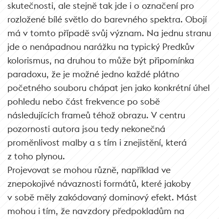
skutečnosti, ale stejně tak jde i o označení pro
rozložené bílé světlo do barevného spektra. Obojí
má v tomto případě svůj význam. Na jednu stranu
jde o nenápadnou narážku na typický Predkův
kolorismus, na druhou to může být připomínka
paradoxu, že je možné jedno každé plátno
početného souboru chápat jen jako konkrétní úhel
pohledu nebo část frekvence po sobě
následujících frameů téhož obrazu. V centru
pozornosti autora jsou tedy nekonečná
proměnlivost malby a s tím i znejistění, která
z toho plynou.
Projevovat se mohou různě, například ve
znepokojivé návaznosti formátů, které jakoby
v sobě měly zakódovaný dominový efekt. Mást
mohou i tím, že navzdory předpokladům na