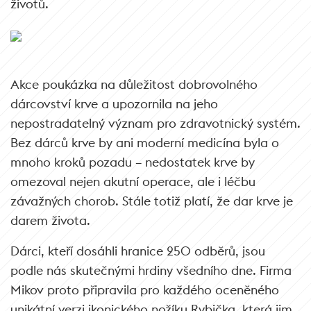
životů.
Akce poukázka na důležitost dobrovolného
dárcovství krve a upozornila na jeho
nepostradatelný význam pro zdravotnický systém.
Bez dárců krve by ani moderní medicína byla o
mnoho kroků pozadu – nedostatek krve by
omezoval nejen akutní operace, ale i léčbu
závažných chorob. Stále totiž platí, že dar krve je
darem života.
Dárci, kteří dosáhli hranice 250 odběrů, jsou
podle nás skutečnými hrdiny všedního dne. Firma
Mikov proto připravila pro každého oceněného
unikátní verzi ikonického nožíku Rybička, která jim