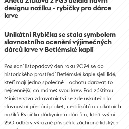
Aneta Žítková z FG3 dělala návrh
designu nožíku - rybičky pro dárce
krve
Unikátní Rybička se stala symbolem
slavnostního ocenění výjimečných
dárců krve v Betlémské kapli
Poslední listopadový den roku 2024 se do
historického prostředí Betlémské kaple sjeli lidé,
kteří mají jedno společné – ochotu darovat to
nejcennější, co máme: svou krev. Pod záštitou
Ministerstva zdravotnictví se zde uskutečnilo
slavnostní předání plaket, certifikátů a unikátních
nožíků Rybička dárkyním a dárcům, kteří svými
250 odběry výrazně přispěli k záchraně lidských