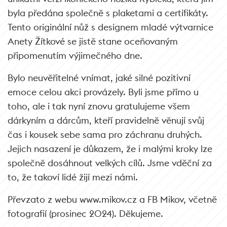
byla předána společně s plaketami a certifikáty.
Tento originální nůž s designem mladé výtvarnice
Anety Žítkové se jistě stane oceňovaným
připomenutím výjimečného dne.
Bylo neuvěřitelné vnímat, jaké silné pozitivní
emoce celou akci provázely. Byli jsme přímo u
toho, ale i tak nyní znovu gratulujeme všem
dárkyním a dárcům, kteří pravidelně věnují svůj
čas i kousek sebe sama pro záchranu druhých.
Jejich nasazení je důkazem, že i malými kroky lze
společně dosáhnout velkých cílů. Jsme vděční za
to, že takoví lidé žijí mezi námi.
Převzato z webu www.mikov.cz a FB Mikov, včetně
fotografií (prosinec 2024). Děkujeme.