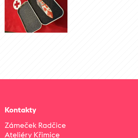
Kontakty
Zámeček Radčice
Ateliéry Křimice