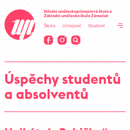
Cesta kamene
Střední uměleckoprůmyslová škola
a
Základní umělecká škola
Zámeček
Virtuální prohlídka
Škola
Uchazeč
Student
Cesta kamene
Virtuální prohlídka
Úspěchy studentů
a absolventů