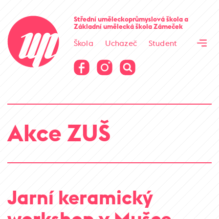
Cesta kamene
Střední uměleckoprůmyslová škola
a
Základní umělecká škola
Zámeček
Virtuální prohlídka
Škola
Uchazeč
Student
Cesta kamene
Virtuální prohlídka
Akce ZUŠ
Jarní keramický
workshop v Mušce