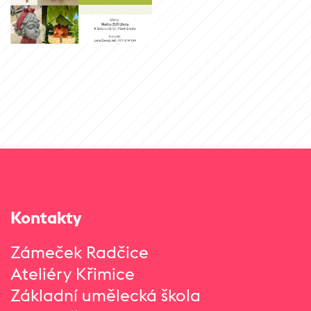
Kontakty
Zámeček Radčice
Ateliéry Křimice
Základní umělecká škola