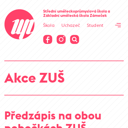
Cesta kamene
Střední uměleckoprůmyslová škola
a
Základní umělecká škola
Zámeček
Virtuální prohlídka
Škola
Uchazeč
Student
Cesta kamene
Virtuální prohlídka
Akce ZUŠ
Předzápis na obou
pobočkách ZUŠ