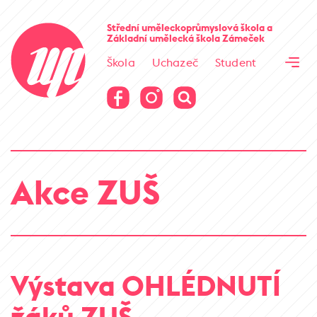
Cesta kamene
Střední uměleckoprůmyslová škola
a
Základní umělecká škola
Zámeček
Virtuální prohlídka
Škola
Uchazeč
Student
Cesta kamene
Virtuální prohlídka
Akce ZUŠ
Výstava OHLÉDNUTÍ
žáků ZUŠ