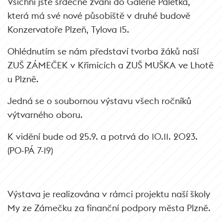
Všichni jste srdečně zváni do Galerie Paletka,
která má své nové působiště v druhé budově
Konzervatoře Plzeň, Tylova 15.
Ohlédnutím se nám představí tvorba žáků naší
ZUŠ ZÁMEČEK v Křimicích a ZUŠ MUŠKA ve Lhotě
u Plzně.
Jedná se o soubornou výstavu všech ročníků
výtvarného oboru.
K vidění bude od 25.9. a potrvá do 10.11. 2023.
(PO-PÁ 7-19)
Výstava je realizována v rámci projektu naší školy
My ze Zámečku za finanční podpory města Plzně.