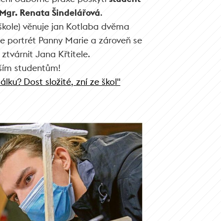
Mgr. Renata Šindelářová
.
škole) věnuje jan Kotlaba dvěma
e portrét Panny Marie a zároveň se
ztvárnit Jana Křtitele.
ším studentům!
álku? Dost složité, zní ze škol"