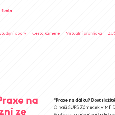
 škola
Studijní obory
Cesta kamene
Virtuální prohlídka
ZU
Praxe na
"Praxe na dálku? Dost složité,
O naší SUPŠ Zámeček v MF Dne
zní ze
Rozhovor o náročnosti dista