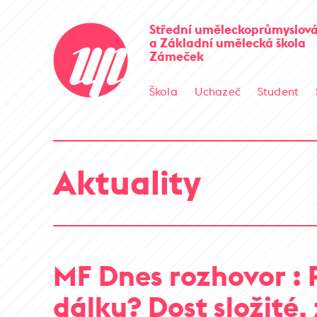
Střední uměleckoprůmyslová
a Základní umělecká škola
Zámeček
Škola
Uchazeč
Student
Aktuality
MF Dnes rozhovor : 
dálku? Dost složité, 