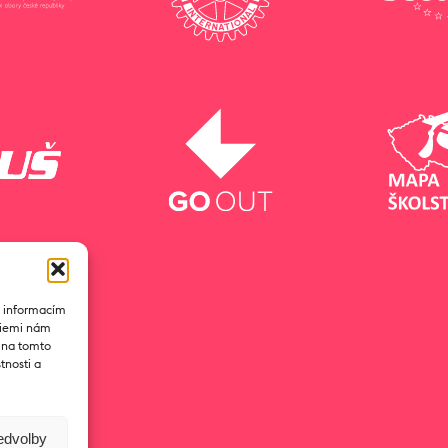
k informacím
ogiemi nám
D na tomto
tnosti a
ředvolby