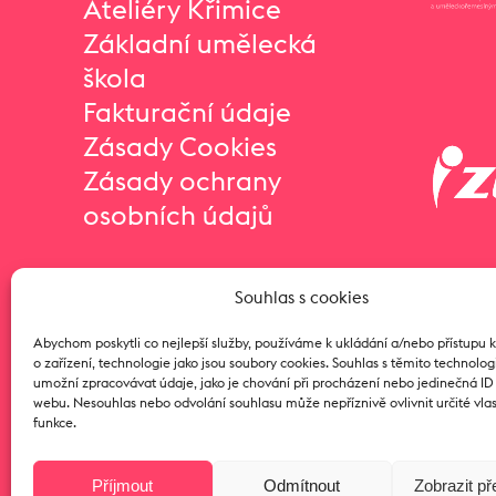
Ateliéry Křimice
Základní umělecká
škola
Fakturační údaje
Zásady Cookies
Zásady ochrany
osobních údajů
Souhlas s cookies
Abychom poskytli co nejlepší služby, používáme k ukládání a/nebo přístupu 
o zařízení, technologie jako jsou soubory cookies. Souhlas s těmito technol
umožní zpracovávat údaje, jako je chování při procházení nebo jedinečná I
webu. Nesouhlas nebo odvolání souhlasu může nepříznivě ovlivnit určité vlas
funkce.
Příjmout
Odmítnout
Zobrazit p