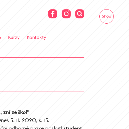
Show
Š
Kurzy
Kontakty
 zní ze škol"
s 5. 11. 2020, s. 13.
nční odborné praxe poskytl
student