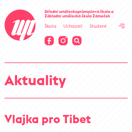
Cesta kamene
Střední uměleckoprůmyslová škola
a
Základní umělecká škola
Zámeček
Virtuální prohlídka
Škola
Uchazeč
Student
Cesta kamene
Virtuální prohlídka
Aktuality
Vlajka pro Tibet