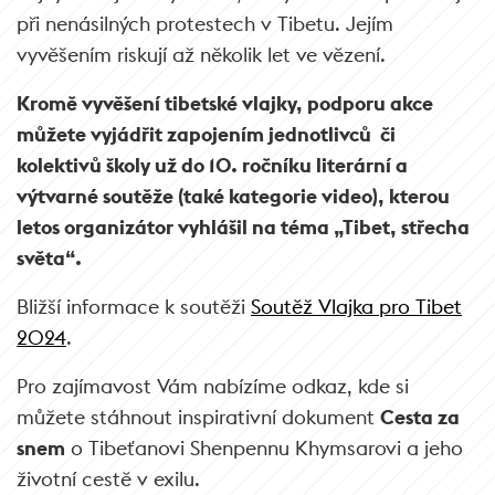
při nenásilných protestech v Tibetu. Jejím
vyvěšením riskují až několik let ve vězení.
Kromě vyvěšení tibetské vlajky, podporu akce
můžete vyjádřit zapojením jednotlivců či
kolektivů školy už do 10. ročníku literární a
výtvarné soutěže (také kategorie video), kterou
letos organizátor vyhlášil na téma „Tibet, střecha
světa“.
Bližší informace k soutěži
Soutěž Vlajka pro Tibet
2024
.
Pro zajímavost Vám nabízíme odkaz, kde si
můžete stáhnout inspirativní dokument
Cesta za
snem
o Tibeťanovi Shenpennu Khymsarovi a jeho
životní cestě v exilu.