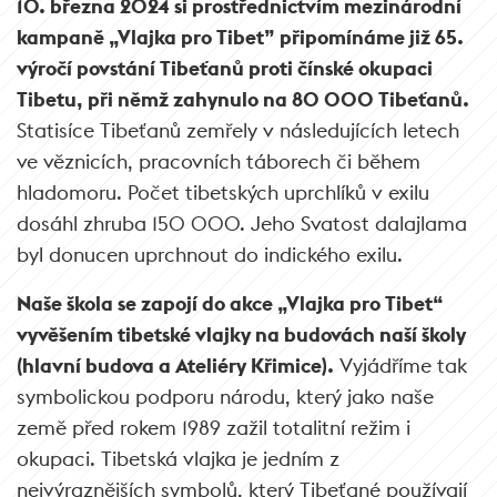
10. března 2024 si prostřednictvím mezinárodní
kampaně „Vlajka pro Tibet” připomínáme již 65.
výročí povstání Tibeťanů proti čínské okupaci
Tibetu, při němž zahynulo na 80 000 Tibeťanů.
Statisíce Tibeťanů zemřely v následujících letech
ve věznicích, pracovních táborech či během
hladomoru. Počet tibetských uprchlíků v exilu
dosáhl zhruba 150 000. Jeho Svatost dalajlama
byl donucen uprchnout do indického exilu.
Naše škola se zapojí do akce „Vlajka pro Tibet“
vyvěšením tibetské vlajky na budovách naší školy
(hlavní budova a Ateliéry Křimice).
Vyjádříme tak
symbolickou podporu národu, který jako naše
země před rokem 1989 zažil totalitní režim i
okupaci. Tibetská vlajka je jedním z
nejvýraznějších symbolů, který Tibeťané používají