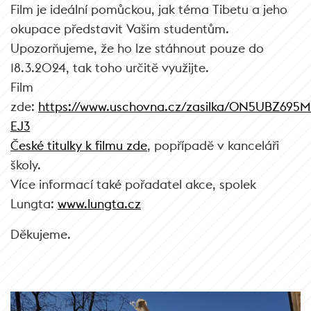
Film je ideální pomůckou, jak téma Tibetu a jeho
okupace představit Vašim studentům.
Upozorňujeme, že ho lze stáhnout pouze do
18.3.2024, tak toho určitě využijte.
Film
zde:
https://www.uschovna.cz/zasilka/ON5UBZ695
EJ3
České titulky k filmu zde
, popřípadě v kanceláři
školy.
Více informací také pořadatel akce, spolek
Lungta:
www.lungta.cz
Děkujeme.