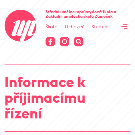
Cesta kamene
Střední uměleckoprůmyslová škola
a
Základní umělecká škola
Zámeček
Virtuální prohlídka
Škola
Uchazeč
Student
Cesta kamene
Virtuální prohlídka
Informace k
příjimacímu
řízení