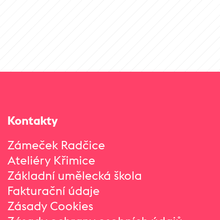
Kontakty
Zámeček Radčice
Ateliéry Křimice
Základní umělecká škola
Fakturační údaje
Zásady Cookies